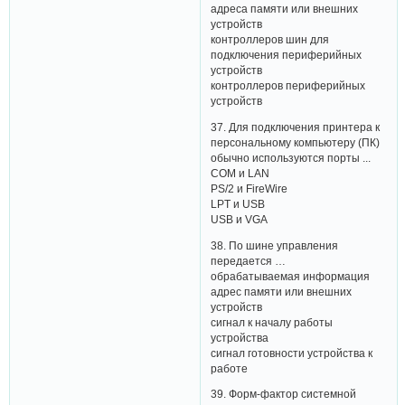
адреса памяти или внешних
устройств
контроллеров шин для
подключения периферийных
устройств
контроллеров периферийных
устройств
37. Для подключения принтера к
персональному компьютеру (ПК)
обычно используются порты ...
СОМ и LAN
PS/2 и FireWire
LPT и USB
USB и VGA
38. По шине управления
передается …
обрабатываемая информация
адрес памяти или внешних
устройств
сигнал к началу работы
устройства
сигнал готовности устройства к
работе
39. Форм-фактор системной