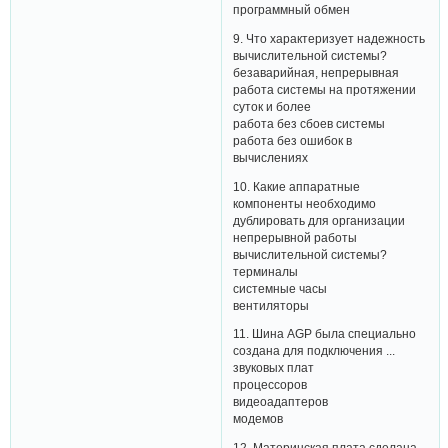
программный обмен
9. Что характеризует надежность
вычислительной системы?
безаварийная, непрерывная
работа системы на протяжении
суток и более
работа без сбоев системы
работа без ошибок в
вычислениях
10. Какие аппаратные
компоненты необходимо
дублировать для организации
непрерывной работы
вычислительной системы?
терминалы
системные часы
вентиляторы
11. Шина AGP была специально
создана для подключения ...
звуковых плат
процессоров
видеоадаптеров
модемов
12. Материнская плата сделана