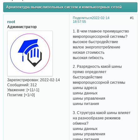
Архитектура вычислительных систем и компьютерных сетей
Поделиться
2022-02-14
1
root
18:57:55
Администратор
1. В чем главное преимущество
микропроцессорной системы?
высокое быстродействие
малое энергопотребление
низкая стоимость
высокая гибкость
2. Разрядность какой шины
прямо определяет
быстродействие
Зарегистрирован
: 2022-02-14
микропроцессорной системы
Сообщений:
312
шины адреса
Уважение:
[+11/-1]
шины данных
Позитив:
[+1/-0]
шины управления
шины питания
3. Структура какой шины влияет
на разнообразие режимов
обмена?
шины данных
шины управления
шины питания