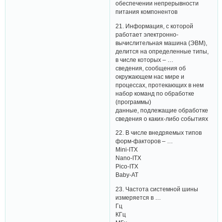
обеспечении непрерывности
питания компонентов
21. Информация, с которой
работает электронно-
вычислительная машина (ЭВМ),
делится на определенные типы,
в числе которых – …
сведения, сообщения об
окружающем нас мире и
процессах, протекающих в нем
набор команд по обработке
(программы)
данные, подлежащие обработке
сведения о каких-либо событиях
22. В числе внедряемых типов
форм-факторов – …
Mini-ITX
Nano-ITX
Pico-ITX
Baby-AT
23. Частота системной шины
измеряется в …
Гц
КГц