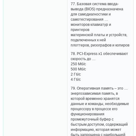
77. Базовая система ввода-
вывода (BIOS) предназначена
для самодиагностики и
самотестирования …
мониторов клавиатур и
принтеров
материнской платы и устройств,
подключенных к ней
плоттеров, ризографов и копиров
78. PCI-Express x1 обеспечивают
скорость до …
250 Мб/с
500 Мб/с
2 Гб/с
4 Гб/с
79. Оперативная память – это …
энергозависимая память, в
которой временно хранятся
данные и команды, необходимые
процессору в процессе его
функционирования
промежуточный буфер с
быстрым доступом, содержащий
информацию, которая может
быть запрошена с наибольшей