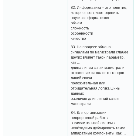
82. Информатика – это понятие,
которое позволяет оценить …
науки «информатика»
объем
сложность
особенности
качество
83. На процесс обмена
сигналами по магистрали слабее
других влияет такой параметр,
как …
длина линии связи магистрали
отражение сигналов от концов
линий связи
положительная или
отрицательная логика шины
данных
различие длин линий связи
магистрали
84. Для организации
непрерывной работы
вычислительной системы
необходимо дублировать такие
аппаратные компоненты, как …