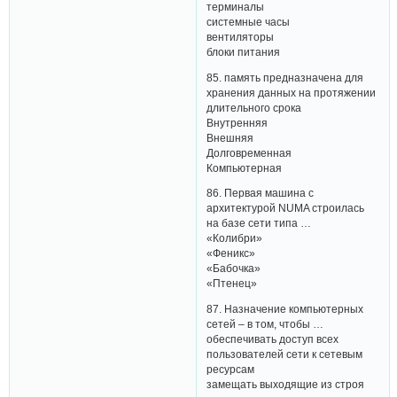
терминалы
системные часы
вентиляторы
блоки питания
85. память предназначена для
хранения данных на протяжении
длительного срока
Внутренняя
Внешняя
Долговременная
Компьютерная
86. Первая машина с
архитектурой NUMA строилась
на базе сети типа …
«Колибри»
«Феникс»
«Бабочка»
«Птенец»
87. Назначение компьютерных
сетей – в том, чтобы …
обеспечивать доступ всех
пользователей сети к сетевым
ресурсам
замещать выходящие из строя