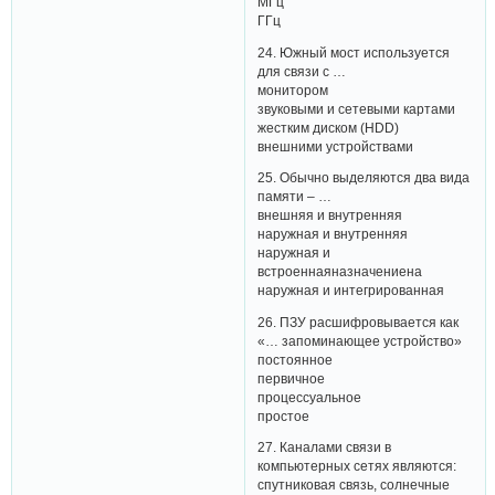
МГц
ГГц
24. Южный мост используется
для связи с …
монитором
звуковыми и сетевыми картами
жестким диском (HDD)
внешними устройствами
25. Обычно выделяются два вида
памяти – …
внешняя и внутренняя
наружная и внутренняя
наружная и
встроеннаяназначениена
наружная и интегрированная
26. ПЗУ расшифровывается как
«… запоминающее устройство»
постоянное
первичное
процессуальное
простое
27. Каналами связи в
компьютерных сетях являются:
спутниковая связь, солнечные