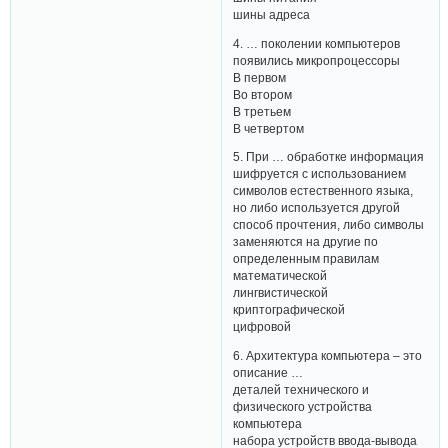
шины адреса
4. … поколении компьютеров
появились микропроцессоры
В первом
Во втором
В третьем
В четвертом
5. При … обработке информация
шифруется с использованием
символов естественного языка,
но либо используется другой
способ прочтения, либо символы
заменяются на другие по
определенным правилам
математической
лингвистической
криптографической
цифровой
6. Архитектура компьютера – это
описание …
деталей технического и
физического устройства
компьютера
набора устройств ввода-вывода