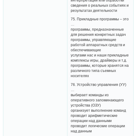
интерпретации или обработки
сведения о реальных событиях и
результатах деятельности
75. Прикладные программы – это
…
программы, предназначенные
для решения конкретных задач
программы, управляющие
работой аппаратных средств и
обеспечивающие
услугами нас и наши прикладные
комплексы игры, драйверы и т.д.
программы, которые хранятся на
различного типа съемных
носителях
76. Устройство управления (УУ)
…
выбирает команды из
оперативного запоминающего
устройства (ОЗУ)
организует выполнение команд
проводит арифметические
операции над данными
проводит логические операции
над данным