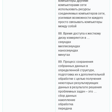
компьютеры другими
компьютерами сети
использовать ресурсы
соединяемых компьютеров сети,
усиливая возможности каждого
просто связывать компьютеры
между собой
88. Время доступа к жесткому
диску измеряется в …
секундах
миллисекундах
наносекундах
минутах
89. Процесс сохранения
собранных данных в
определенной структуре,
подготовка их к дополнительной
обработке с целью получения
некоторых результирующих
данных в результате решения
проблемных задач – это …
сбор данных
накопление
обработка
передача