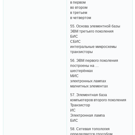
в первом
во втором
в третьем
в четвертом
55. Основа элементной базы
ЭВМ третьего поколения
БИС
СБИС
интегральные микросхемы
транзисторы
56. ЭВМ первого поколения
построены на …
шестерёнках
МИС
электронных лампах
магнитных элементах
57. Элементная база
компьютеров второго поколения
Транзистор
ИС
Электронная лампа
БИС
58. Сетевая топология
определяется способом,