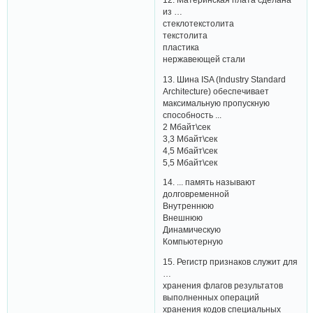
из …
стеклотекстолита
текстолита
пластика
нержавеющей стали
13. Шина ISA (Industry Standard
Architecture) обеспечивает
максимальную пропускную
способность ...
2 Мбайт\сек
3,3 Мбайт\сек
4,5 Мбайт\сек
5,5 Мбайт\сек
14. ... память называют
долговременной
Внутреннюю
Внешнюю
Динамическую
Компьютерную
15. Регистр признаков служит для
…
хранения флагов результатов
выполненных операций
хранения кодов специальных