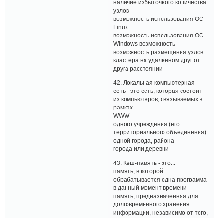
наличие избыточного количества
узлов
возможность использования ОС
Linux
возможность использования ОС
Windows возможность
возможность размещения узлов
кластера на удаленном друг от
друга расстоянии
42. Локальная компьютерная
сеть - это сеть, которая состоит
из компьютеров, связываемых в
рамках ...
WWW
одного учреждения (его
территориального объединения)
одной города, района
города или деревни
43. Кеш-память - это...
память, в которой
обрабатывается одна программа
в данный момент времени
память, предназначенная для
долговременного хранения
информации, независимо от того,