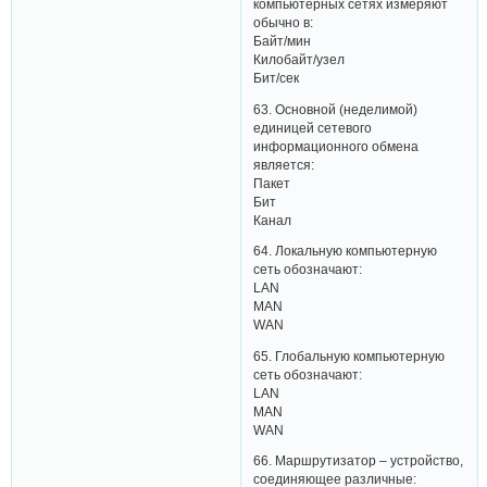
компьютерных сетях измеряют
обычно в:
Байт/мин
Килобайт/узел
Бит/сек
63. Основной (неделимой)
единицей сетевого
информационного обмена
является:
Пакет
Бит
Канал
64. Локальную компьютерную
сеть обозначают:
LAN
MAN
WAN
65. Глобальную компьютерную
сеть обозначают:
LAN
MAN
WAN
66. Маршрутизатор – устройство,
соединяющее различные: