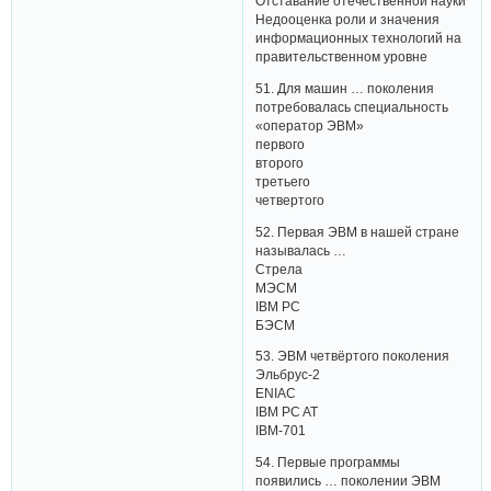
Отставание отечественной науки
Недооценка роли и значения
информационных технологий на
правительственном уровне
51. Для машин … поколения
потребовалась специальность
«оператор ЭВМ»
первого
второго
третьего
четвертого
52. Первая ЭВМ в нашей стране
называлась …
Стрела
МЭСМ
IBM PC
БЭСМ
53. ЭВМ четвёртого поколения
Эльбрус-2
ENIAC
IBM PC AT
IBM-701
54. Первые программы
появились … поколении ЭВМ