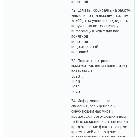
полезной
72. Если вы, собираясь на работу,
увидели по телевизору заставку:
☼ +22, а на улице шел дождь, то
полученная по телевизору
информация будет для вас …
понятной
полезной
недостоверной
неполной
73. Первая электронно-
вычислительная машина (ЭВМ)
появилась в …
1823 г.
1946 г.
1951 г.
1949 г.
74. Информация – это …
сведения, сообщения об
окружающем нас мире и
процессах, протекающих в нем
любые сведения и разъяснения
представление фактов в форме,
приемлемой для общения,