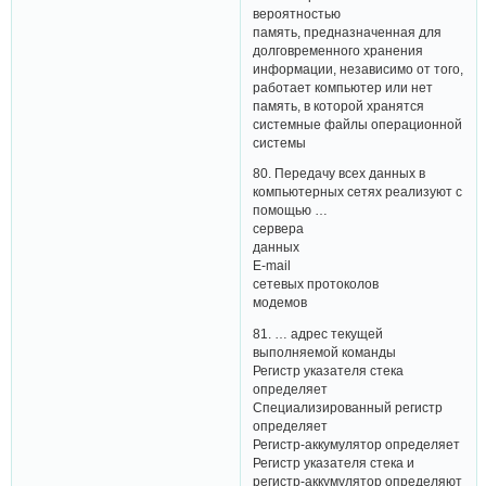
вероятностью
память, предназначенная для
долговременного хранения
информации, независимо от того,
работает компьютер или нет
память, в которой хранятся
системные файлы операционной
системы
80. Передачу всех данных в
компьютерных сетях реализуют с
помощью …
сервера
данных
Е-mail
сетевых протоколов
модемов
81. … адрес текущей
выполняемой команды
Регистр указателя стека
определяет
Специализированный регистр
определяет
Регистр-аккумулятор определяет
Регистр указателя стека и
регистр-аккумулятор определяют