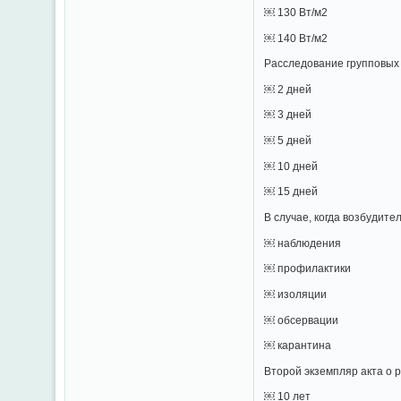
￼ 130 Вт/м2
￼ 140 Вт/м2
Расследование групповых
￼ 2 дней
￼ 3 дней
￼ 5 дней
￼ 10 дней
￼ 15 дней
В случае, когда возбудите
￼ наблюдения
￼ профилактики
￼ изоляции
￼ обсервации
￼ карантина
Второй экземпляр акта о 
￼ 10 лет