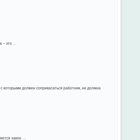
а – это …
, с которыми должен соприкасаться работник, не должна
ляется закон …