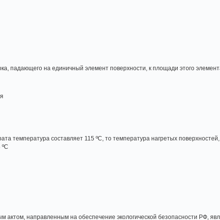
ка, падающего на единичный элемент поверхности, к площади этого элемент
ия
рата температура составляет 115 ºС, то температура нагретых поверхностей
 ºС
м актом, направленным на обеспечение экологической безопасности РФ, яв