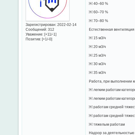
￼ 40–60 %
￼ 60–70 %
￼ 70–80 %
Зарегистрирован
: 2022-02-14
Естественная вентиляция
Сообщений:
312
Уважение:
[+11/-1]
￼ 15 м3/ч
Позитив:
[+1/-0]
￼ 20 м3/ч
￼ 25 м3/ч
￼ 30 м3/ч
￼ 35 м3/ч
Работа, при выполнении к
￼ легким работам категор
￼ легким работам категор
￼ работам средней тяжес
￼ работам средней тяжес
￼ тяжелым работам
Надзор за деятельностью