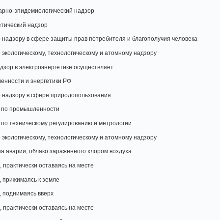
арно-эпидемиологический надзор
етический надзор
 надзору в сфере защиты прав потребителя и благополучия человека
экологическому, технологическому и атомному надзору
адзор в электроэнергетике осуществляет …
нности и энергетики РФ
 надзору в сфере природопользования
о по промышленности
 по техническому регулированию и метрологии
экологическому, технологическому и атомному надзору
а аварии, облако зараженного хлором воздуха …
 практически оставаясь на месте
, прижимаясь к земле
, поднимаясь вверх
 практически оставаясь на месте