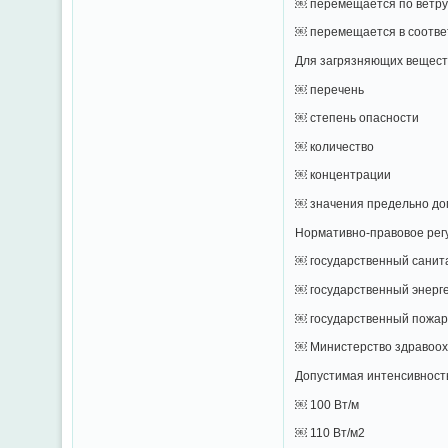
￼ перемещается по ветру
￼ перемещается в соотве
Для загрязняющих вещест
￼ перечень
￼ степень опасности
￼ количество
￼ концентрации
￼ значения предельно до
Нормативно-правовое рег
￼ государственный санит
￼ государственный энерг
￼ государственный пожа
￼ Министерство здравоох
Допустимая интенсивность
￼ 100 Вт/м
￼ 110 Вт/м2