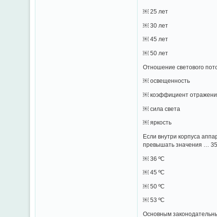
￼ 25 лет
￼ 30 лет
￼ 45 лет
￼ 50 лет
Отношение светового пото
￼ освещенность
￼ коэффициент отражен
￼ сила света
￼ яркость
Если внутри корпуса аппа
превышать значения … 35
￼ 36 ºС
￼ 45 ºС
￼ 50 ºС
￼ 53 ºС
Основным законодательны