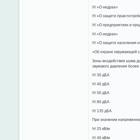
￼ «О недрах»
￼ «О защите прав потреб
￼ «О предприятиях и пре
￼ «О недрах»
￼ «О защите населения и 
«Об охране окружающей 
Зоны воздействия шума до
звукового давления более
￼ 30 дБА
￼ 40 дБА
￼ 50 дБА
￼ 80 дБА
￼ 135 дБА
При значении напряженнос
￼ 25 кВ/м
￼ 40 кВ/м