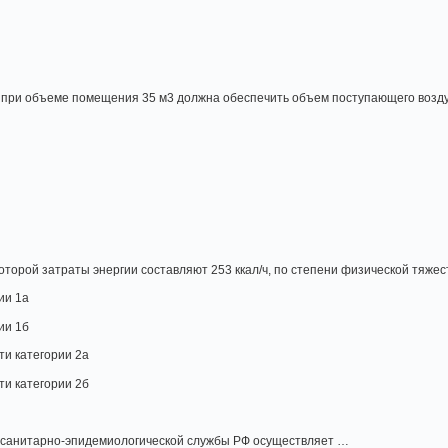
 при объеме помещения 35 м3 должна обеспечить объем поступающего возду
оторой затраты энергии составляют 253 ккал/ч, по степени физической тяжес
ии 1а
ии 1б
ти категории 2а
ти категории 2б
 санитарно-эпидемиологической службы РФ осуществляет …