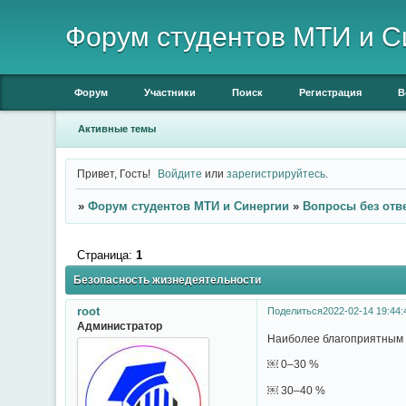
Форум студентов МТИ и С
Форум
Участники
Поиск
Регистрация
В
Активные темы
Привет, Гость!
Войдите
или
зарегистрируйтесь
.
»
Форум студентов МТИ и Синергии
»
Вопросы без отв
Страница:
1
Безопасность жизнедеятельности
root
Поделиться
2022-02-14 19:44:
Администратор
Наиболее благоприятным 
￼ 0–30 %
￼ 30–40 %