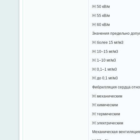
￼ 50 кВ/м
￼ 55 кВ/м
￼ 60 кВ/м
Значения предельно допу
￼ более 15 мг/м3
￼ 10–15 мг/м3
￼ 1–10 мг/м3
￼ 0,1–1 мг/м3
￼ до 0,1 мг/м3
Фибрилляция сердца отно
￼ механическим
￼ химическим
￼ термическим
￼ электрическим
Механическая вентиляция 