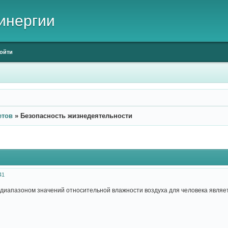
инергии
ойти
етов
»
Безопасность жизнедеятельности
41
диапазоном значений относительной влажности воздуха для человека являе