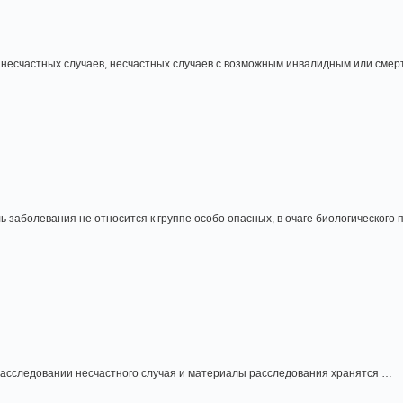
 несчастных случаев, несчастных случаев с возможным инвалидным или смер
ль заболевания не относится к группе особо опасных, в очаге биологическог
расследовании несчастного случая и материалы расследования хранятся …