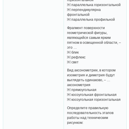
￼ параллельна горизонтальной
￼ перпендикулярна
фронтальной
￼ параллельна профильной
Фрагмент поверхности
геометрической фигуры,
являющийся самым ярким
пятном в освещенной области, –
это …
￼ блик
￼ рефлекс
￼ свет
Вид аксонометрии, в котором
изометрия и диметрия будут
выглядеть одинаково, – …
аксонометрия
￼ прямоугольная
￼ косоугольная фронтальная
￼ косоугольная горизонтальная
Определите правильную
последовательность этапов
работы над техническим
рисунком: