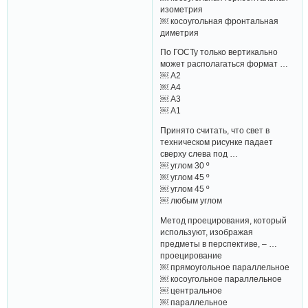
изометрия
￼ косоугольная фронтальная
диметрия
По ГОСТу только вертикально
может располагаться формат …
￼ А2
￼ А4
￼ А3
￼ А1
Принято считать, что свет в
техническом рисунке падает
сверху слева под …
￼ углом 30 º
￼ углом 45 º
￼ углом 45 º
￼ любым углом
Метод проецирования, который
используют, изображая
предметы в перспективе, – …
проецирование
￼ прямоугольное параллельное
￼ косоугольное параллельное
￼ центральное
￼ параллельное