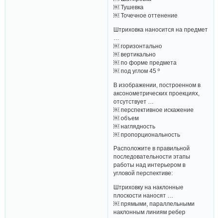
￼ Тушевка
￼ Точечное оттенение
Штриховка наносится на предмет
…
￼ горизонтально
￼ вертикально
￼ по форме предмета
￼ под углом 45 º
В изображении, построенном в
аксонометрических проекциях,
отсутствует …
￼ перспективное искажение
￼ объем
￼ наглядность
￼ пропорциональность
Расположите в правильной
последовательности этапы
работы над интерьером в
угловой перспективе:
Штриховку на наклонные
плоскости наносят …
￼ прямыми, параллельными
наклонным линиям ребер