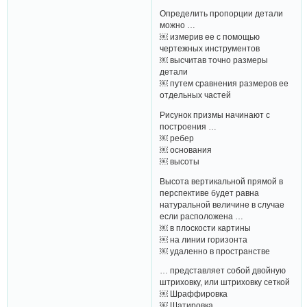
Определить пропорции детали
можно …
￼ измерив ее с помощью
чертежных инструментов
￼ высчитав точно размеры
детали
￼ путем сравнения размеров ее
отдельных частей
Рисунок призмы начинают с
построения …
￼ ребер
￼ основания
￼ высоты
Высота вертикальной прямой в
перспективе будет равна
натуральной величине в случае
если расположена …
￼ в плоскости картины
￼ на линии горизонта
￼ удаленно в пространстве
… представляет собой двойную
штриховку, или штриховку сеткой
￼ Шраффировка
￼ Шатировка