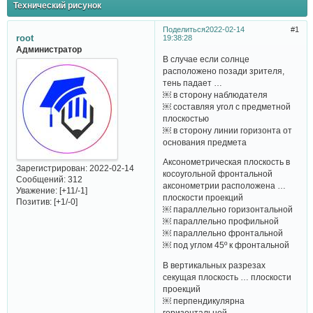
Технический рисунок
Поделиться
2022-02-14
1
root
19:38:28
Администратор
В случае если солнце
расположено позади зрителя,
тень падает …
￼ в сторону наблюдателя
￼ составляя угол с предметной
плоскостью
￼ в сторону линии горизонта от
основания предмета
Аксонометрическая плоскость в
Зарегистрирован
: 2022-02-14
косоугольной фронтальной
Сообщений:
312
аксонометрии расположена …
Уважение:
[+11/-1]
плоскости проекций
Позитив:
[+1/-0]
￼ параллельно горизонтальной
￼ параллельно профильной
￼ параллельно фронтальной
￼ под углом 45º к фронтальной
В вертикальных разрезах
секущая плоскость … плоскости
проекций
￼ перпендикулярна
горизонтальной