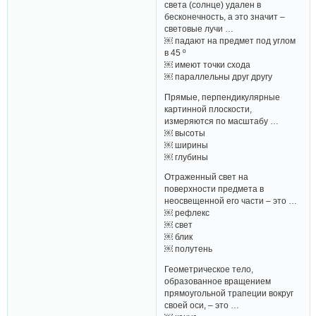
света (солнце) удален в
бесконечность, а это значит –
световые лучи …
￼ падают на предмет под углом
в 45 º
￼ имеют точки схода
￼ параллельны друг другу
Прямые, перпендикулярные
картинной плоскости,
измеряются по масштабу …
￼ высоты
￼ ширины
￼ глубины
Отраженный свет на
поверхности предмета в
неосвещенной его части – это …
￼ рефлекс
￼ свет
￼ блик
￼ полутень
Геометрическое тело,
образованное вращением
прямоугольной трапеции вокруг
своей оси, – это …