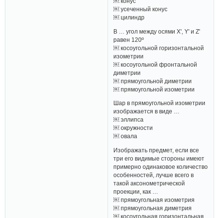
￼ конус
￼ усеченный конус
￼ цилиндр
В … угол между осями X', Y' и Z'
равен 120º
￼ косоугольной горизонтальной
изометрии
￼ косоугольной фронтальной
диметрии
￼ прямоугольной диметрии
￼ прямоугольной изометрии
Шар в прямоугольной изометрии
изображается в виде …
￼ эллипса
￼ окружности
￼ овала
Изображать предмет, если все
три его видимые стороны имеют
примерно одинаковое количество
особенностей, лучше всего в
такой аксонометрической
проекции, как …
￼ прямоугольная изометрия
￼ прямоугольная диметрия
￼ косоугольная горизонтальная