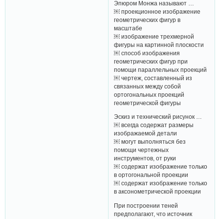
Эпюром Монжа называют …
￼ проекционное изображение
геометрических фигур в
масштабе
￼ изображение трехмерной
фигуры на картинной плоскости
￼ способ изображения
геометрических фигур при
помощи параллельных проекций
￼ чертеж, составленный из
связанных между собой
ортогональных проекций
геометрической фигуры
Эскиз и технический рисунок …
￼ всегда содержат размеры
изображаемой детали
￼ могут выполняться без
помощи чертежных
инструментов, от руки
￼ содержат изображение только
в ортогональной проекции
￼ содержат изображение только
в аксонометрической проекции
При построении теней
предполагают, что источник