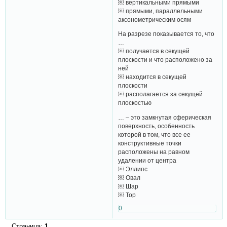
￼ вертикальными прямыми
￼ прямыми, параллельными
аксонометрическим осям
На разрезе показывается то, что
…
￼ получается в секущей
плоскости и что расположено за
ней
￼ находится в секущей
плоскости
￼ располагается за секущей
плоскостью
… – это замкнутая сферическая
поверхность, особенность
которой в том, что все ее
конструктивные точки
расположены на равном
удалении от центра
￼ Эллипс
￼ Овал
￼ Шар
￼ Тор
0
Страница:
1