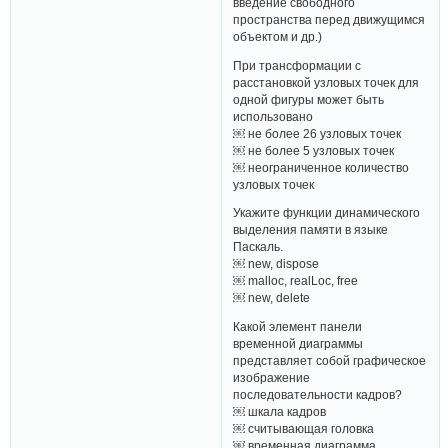
введение свободного
пространства перед движущимся
объектом и др.)
При трансформации с
расстановкой узловых точек для
одной фигуры может быть
использовано
￼ не более 26 узловых точек
￼ не более 5 узловых точек
￼ неограниченное количество
узловых точек
Укажите функции динамического
выделения памяти в языке
Паскаль.
￼ new, dispose
￼ malloc, realLoc, free
￼ new, delete
Какой элемент панели
временной диаграммы
представляет собой графическое
изображение
последовательности кадров?
￼ шкала кадров
￼ считывающая головка
￼ временная диаграмма