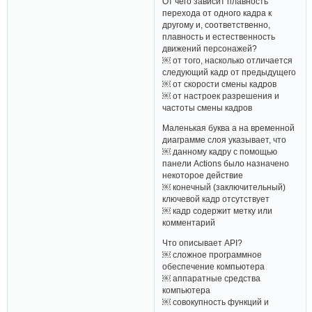
От чего зависит плавность
перехода от одного кадра к
другому и, соответственно,
плавность и естественность
движений персонажей?
￼ от того, насколько отличается
следующий кадр от предыдущего
￼ от скорости смены кадров
￼ от настроек разрешения и
частоты смены кадров
Маленькая буква а на временной
диаграмме слоя указывает, что
￼ данному кадру с помощью
панели Actions было назначено
некоторое действие
￼ конечный (заключительный)
ключевой кадр отсутствует
￼ кадр содержит метку или
комментарий
Что описывает API?
￼ сложное программное
обеспечение компьютера
￼ аппаратные средства
компьютера
￼ совокупность функций и