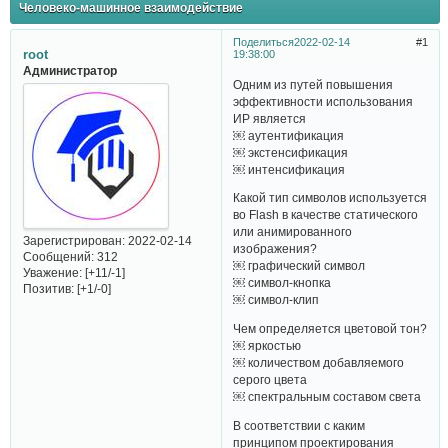
Человеко-машинное взаимодействие
Поделиться
2022-02-14
1
root
19:38:00
Администратор
Одним из путей повышения
эффективности использования
ИР является
￼ аутентификация
￼ экстенсификация
￼ интенсификация
Какой тип символов используется
во Flash в качестве статического
или анимированного
Зарегистрирован
: 2022-02-14
изображения?
Сообщений:
312
￼ графический символ
Уважение:
[+11/-1]
￼ символ-кнопка
Позитив:
[+1/-0]
￼ символ-клип
Чем определяется цветовой тон?
￼ яркостью
￼ количеством добавляемого
серого цвета
￼ спектральным составом света
В соответствии с каким
принципом проектирования