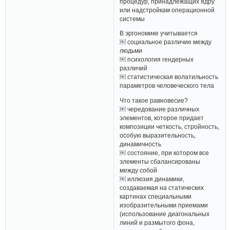
процедур, принадлежащих ядру
или надстройкам операционной
системы
В эргономике учитывается
￼ социальное различие между
людьми
￼ психология гендерных
различий
￼ статистическая волатильность
параметров человеческого тела
Что такое равновесие?
￼ чередование различных
элементов, которое придает
композиции четкость, стройность,
особую выразительность,
динамичность
￼ состояние, при котором все
элементы сбалансированы
между собой
￼ иллюзия динамики,
создаваемая на статических
картинах специальными
изобразительными приемами
(использование диагональных
линий и размытого фона,