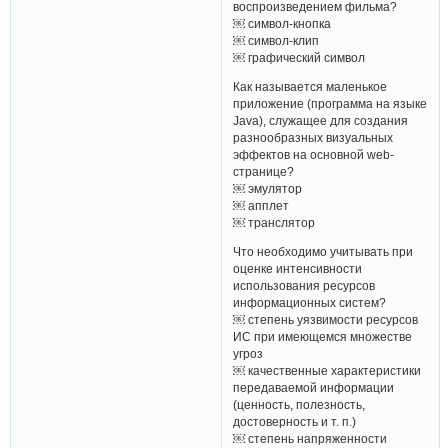
воспроизведением фильма?
￼ символ-кнопка
￼ символ-клип
￼ графический символ
Как называется маленькое
приложение (программа на языке
Java), служащее для создания
разнообразных визуальных
эффектов на основной wеb-
странице?
￼ эмулятор
￼ апплет
￼ транслятор
Что необходимо учитывать при
оценке интенсивности
использования ресурсов
информационных систем?
￼ степень уязвимости ресурсов
ИС при имеющемся множестве
угроз
￼ качественные характеристики
передаваемой информации
(ценность, полезность,
достоверность и т. п.)
￼ степень напряженности