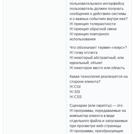
пользовательского интерфейса
пользователь должен получать
сообщения о действиях системы
и о важных событиях внутри нее?
￼ принцип толерантности
￼ принцип обратной связи
￼ принцип повторного
использования
Что обозначает термин «локус»?
￼ точку отсчета
￼ некоторый абстрактный, или
идеальный, объект
￼ некоторое место или область
Какая технология реализуется на
стороне клиента?
￼ CGI
￼ SSI
￼ CSS
Сценарии (или скрипты) — это
￼ программы, передаваемые на
компьютер клиента в виде
отдельного файла и запускаемые
при просмотре web-страницы
￼ программы, преобразующие