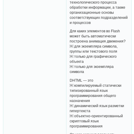
технологического процесса
обработки информации, а также
организационные основы
соответствующих подразделений
и процессов
Для каких элементов во Flash
может быть автоматически
построена анимация движения?
￼ для экземпляра символа,
группы или текстового поля
￼ только для графического
объекта
￼ только для экземпляра
символа
DHTML — это
￼ компилируемый статически
типизированный язык
программирования общего
назначения
￼ динамический язык разметки
гипертекста
￼ объектно-ориентированный
скриптовый язык
программирования