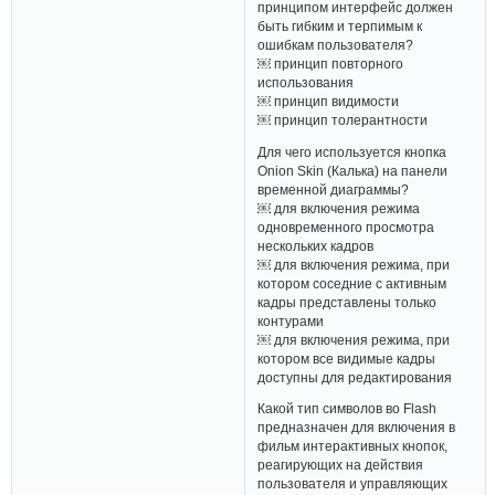
принципом интерфейс должен
быть гибким и терпимым к
ошибкам пользователя?
￼ принцип повторного
использования
￼ принцип видимости
￼ принцип толерантности
Для чего используется кнопка
Onion Skin (Калька) на панели
временной диаграммы?
￼ для включения режима
одновременного просмотра
нескольких кадров
￼ для включения режима, при
котором соседние с активным
кадры представлены только
контурами
￼ для включения режима, при
котором все видимые кадры
доступны для редактирования
Какой тип символов во Flash
предназначен для включения в
фильм интерактивных кнопок,
реагирующих на действия
пользователя и управляющих