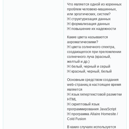
Что является одной из коренных
проблем человеко-машинных,
или эргатических, систем?
￼ структуризация данных
￼ формализация данных
￼ повышение их надежности
Какие цвета называются
ахроматическими?
￼ цвета солнечного спектра,
создающегося при преломлении
солнечного луча (красный,
желтый и др.)
￼ белый, черный и серый
￼ красный, черный, белый
Основным средством создания
web-страниц в настоящее время
является
￼ язык гипертекстовой разметки
HTML
￼ скриптовый язык
программирования JavaScript
￼ программа Allaire Homesite /
Cold Fusion
В каких случаях используется