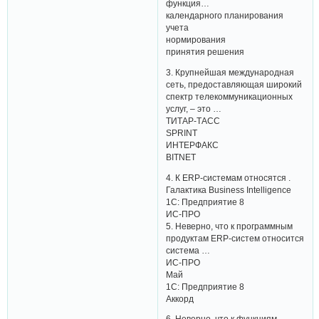
функция…
календарного планирования
учета
нормирования
принятия решения
3. Крупнейшая международная
сеть, предоставляющая широкий
спектр телекоммуникационных
услуг, – это …
ТИТАР-ТАСС
SPRINT
ИНТЕРФАКС
BITNET
4. К ERP-системам относятся .
Галактика Business Intelligence
1С: Предприятие 8
ИС-ПРО
5. Неверно, что к программным
продуктам ERP-систем относится
система …
ИС-ПРО
Май
1С: Предприятие 8
Аккорд
6. Неверно, что к функциям