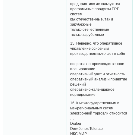
предприятиях используются …
программные продукты ERP-
систем
как отечественные, так и
зарубежные
только отечественные
только зарубежные
15. Неверно, что оперативное
управление основным
производством включает в себя
…
оперативно-производственное
планирование
оперативный учет и отчетность
оперативный анализ и принятие
решений
оперативно-календарное
нормирование
16. К межгосударственным и
межрегиональным сетям
электронной торговли относится
…
Dialog
Dow Jones Telerate
ИКС МИР