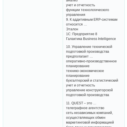
анализ
учет и отчетность
функции технологического
управления
9. К аддитивным ERP-системам
относится …
Эталон
1С: Предприятие 8
Галактика Business Intelligence
10. Управление технической
подготовкой производства
предполагает …
оперативно-производственное
планирование
технико-экономическое
планирование
бухгалтерский и статистический
учет и отчетность
управление конструкторской
подготовкой производства
11. QUEST – это …
телеграфное агентство
сеть независимых компаний,
осуществляющих обмен
маркетинговой информацией