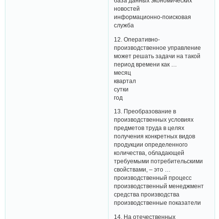
база данных экономических
новостей
информационно-поисковая
служба
12. Оперативно-
производственное управление
может решать задачи на такой
период времени как …
месяц
квартал
сутки
год
13. Преобразование в
производственных условиях
предметов труда в целях
получения конкретных видов
продукции определенного
количества, обладающей
требуемыми потребительскими
свойствами, – это …
производственный процесс
производственный менеджмент
средства производства
производственные показатели
14. На отечественных