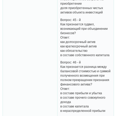
приобретение
доля приобретенных чистых
активов объекта инвестиций
Вопрос: 45 - й
Как признается гудвил,
возникающий при объединении
бизнесов?
Ответ:
как долгосрочный актив
как краткосрочный актив
как обязательство
в составе собственного капитала
Вопрос: 46 - й
Как признается разница между
балансовой стоимостью и суммой
полученного возмещения при
полном прекращении признания
финансового актива?
Ответ:
в составе прибыли и убытка
в составе прочего совокупного
дохода
в составе капитала
в нераспределенной прибыли