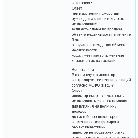
категорию?
Ответ:
при изменении намерений
руководства относительно ее
использования
если есть планы по продаже
объекта недвижимости в течение
5 лет
в случае повреждения объекта
недвижимости
когда имеет место изменение
характера использования
Вопрос: 9 - й
В каком случае инвестор
контролирует объект инвестиций
согласно МСФО (IFRS)?
Ответ:
инвестор имеет возможность
использовать свои полномочия
для влияния на величину
доходов
два или более инвесторов
коллективно контролируют
объект инвестиций
инвестор не подвержен риску
изменения доходов от участия в