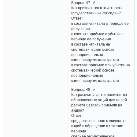
Вопрос: 47 - й
Как признаются в отчетности
государственные субсидии?
Ответ:
в составе капитала в периоде ее
получения
в составе прибыли и убытка в
периоде ее получения
в составе капитала на
систематической основе
пропорционально
компенсируемым затратам
в составе прибыли или убытка на
систематической основе
пропорционально
компенсируемым затратам
Вопрос: 48 - й
Как рассчитывается количество
обыкновенных акций для целей
расчета базовой прибыли на
акцию?
Ответ:
средневзвешенное количество
акций в обращении в течение
периода
среднее геометрическое