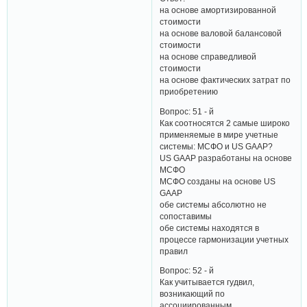
на основе амортизированной
стоимости
на основе валовой балансовой
стоимости
на основе справедливой
стоимости
на основе фактических затрат по
приобретению
Вопрос: 51 - й
Как соотносятся 2 самые широко
применяемые в мире учетные
системы: МСФО и US GAAP?
US GAAP разработаны на основе
МСФО
МСФО созданы на основе US
GAAP
обе системы абсолютно не
сопоставимы
обе системы находятся в
процессе гармонизации учетных
правил
Вопрос: 52 - й
Как учитывается гудвил,
возникающий по
ассоциированным