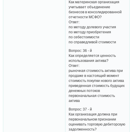
Как материнская организация
учитывает объединение
бизнесов в консолидированной
отчетности МСФО?
Ответ:
по методу долевого участия
по методу приобретения
по себестоимости
по справедливой стоимости
Вопрос: 36 - й
Как определяется ценность
использования актива?
Ответ:
рыночная стоимость актива при
продаже в настоящий момент
стоимость покупки нового актива
приведенная стоимость будущих
денежных потоков
первоначальная стоимость
актива
Вопрос: 37 - й
Как организация должна при
первоначальном признании
оценивать торговую дебиторскую
задолженность?