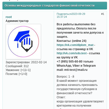
Основы международных стандартов финансовой отчетности
Поделиться
2023-09-29
1
root
15:37:24
Администратор
Все работы выполняю без
предоплаты. Оплата после
получения зачета или допуска к
защите.
Контакты: (online 24)
https://vk.com/diplom_mat
-
ссылка на страницу в VK
http://vk.com/sdo.test
- ссылка
на группу в VK
+7 (995) 505-60-80 только
Зарегистрирован
: 2022-02-14
WhatsApp, Viber и Telegram
Сообщений:
312
mail: mti-test@mail.ru
Уважение:
[+11/-1]
Позитив:
[+1/-0]
Вопрос: 1 - й
В какой момент организация
должна начинать признавать
государственную субсидию в
финансовой отчетности?
Ответ:
когда организация удовлетворяет
критериям на получении