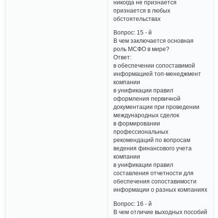
никогда не признается
признается в любых
обстоятельствах
Вопрос: 15 - й
В чем заключается основная
роль МСФО в мире?
Ответ:
в обеспечении сопоставимой
информацией топ-менеджмент
компании
в унификации правил
оформления первичной
документации при проведении
международных сделок
в формировании
профессиональных
рекомендаций по вопросам
ведения финансового учета
компании
в унификации правил
составления отчетности для
обеспечения сопоставимости
информации о разных компаниях
Вопрос: 16 - й
В чем отличие выходных пособий