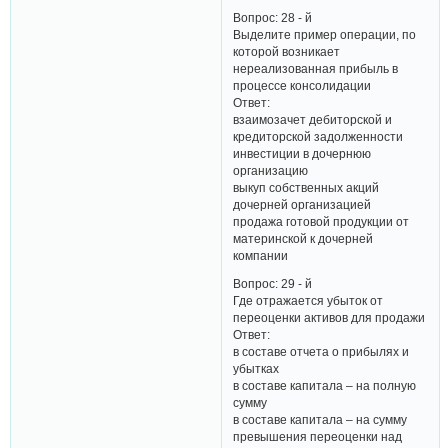
Вопрос: 28 - й
Выделите пример операции, по
которой возникает
нереализованная прибыль в
процессе консолидации
Ответ:
взаимозачет дебиторской и
кредиторской задолженности
инвестиции в дочернюю
организацию
выкуп собственных акций
дочерней организацией
продажа готовой продукции от
материнской к дочерней
компании
Вопрос: 29 - й
Где отражается убыток от
переоценки активов для продажи
Ответ:
в составе отчета о прибылях и
убытках
в составе капитала – на полную
сумму
в составе капитала – на сумму
превышения переоценки над