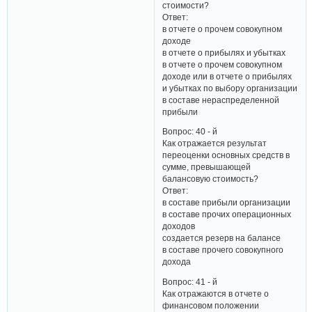
стоимости?
Ответ:
в отчете о прочем совокупном
доходе
в отчете о прибылях и убытках
в отчете о прочем совокупном
доходе или в отчете о прибылях
и убытках по выбору организации
в составе нераспределенной
прибыли
Вопрос: 40 - й
Как отражается результат
переоценки основных средств в
сумме, превышающей
балансовую стоимость?
Ответ:
в составе прибыли организации
в составе прочих операционных
доходов
создается резерв на балансе
в составе прочего совокупного
дохода
Вопрос: 41 - й
Как отражаются в отчете о
финансовом положении