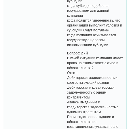
субсидии
когда субсидия одобрена
государством для данной
компании
когда появится уверенность, что
организация выполнит условия и
субсидии будут получены
когда компания отчитывается
государству о целевом
использовании субсидии
Вопрос: 2 - й
В какой ситуации компания имеет
право на взаимозачет актива и
обязательства?
Ответ:
Дебиторская задолженность и
соответствующий резерв
Дебиторская и кредиторская
задолженность с одним
контрагентом
Авансы выданные и
кредиторская задолженность с
одним контрагентом
Производственное здание и
обязательство по
восстановлению участка после