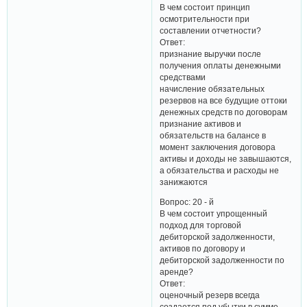
В чем состоит принцип
осмотрительности при
составлении отчетности?
Ответ:
признание выручки после
получения оплаты денежными
средствами
начисление обязательных
резервов на все будущие оттоки
денежных средств по договорам
признание активов и
обязательств на балансе в
момент заключения договора
активы и доходы не завышаются,
а обязательства и расходы не
занижаются
Вопрос: 20 - й
В чем состоит упрощенный
подход для торговой
дебиторской задолженности,
активов по договору и
дебиторской задолженности по
аренде?
Ответ:
оценочный резерв всегда
создается под убытки в сумме,