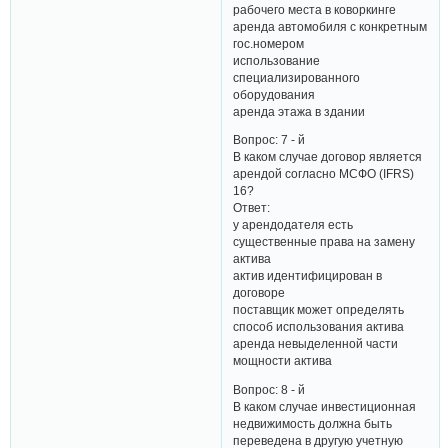
рабочего места в коворкинге
аренда автомобиля с конкретным
гос.номером
использование
специализированного
оборудования
аренда этажа в здании
Вопрос: 7 - й
В каком случае договор является
арендой согласно МСФО (IFRS)
16?
Ответ:
у арендодателя есть
существенные права на замену
актива
актив идентифицирован в
договоре
поставщик может определять
способ использования актива
аренда невыделенной части
мощности актива
Вопрос: 8 - й
В каком случае инвестиционная
недвижимость должна быть
переведена в другую учетную