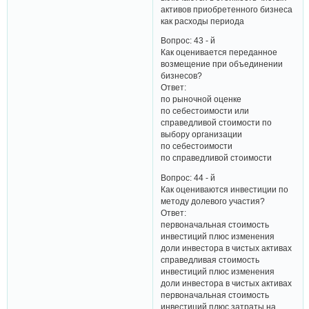
активов приобретенного бизнеса
как расходы периода
Вопрос: 43 - й
Как оценивается переданное
возмещение при объединении
бизнесов?
Ответ:
по рыночной оценке
по себестоимости или
справедливой стоимости по
выбору организации
по себестоимости
по справедливой стоимости
Вопрос: 44 - й
Как оцениваются инвестиции по
методу долевого участия?
Ответ:
первоначальная стоимость
инвестиций плюс изменения
доли инвестора в чистых активах
справедливая стоимость
инвестиций плюс изменения
доли инвестора в чистых активах
первоначальная стоимость
инвестиций плюс затраты на