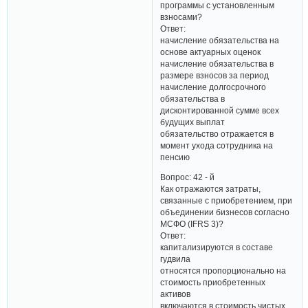
программы с установленным
взносами?
Ответ:
начисление обязательства на
основе актуарных оценок
начисление обязательства в
размере взносов за период
начисление долгосрочного
обязательства в
дисконтированной сумме всех
будущих выплат
обязательство отражается в
момент ухода сотрудника на
пенсию
Вопрос: 42 - й
Как отражаются затраты,
связанные с приобретением, при
объединении бизнесов согласно
МСФО (IFRS 3)?
Ответ:
капитализируются в составе
гудвила
относятся пропорционально на
стоимость приобретенных
активов
включаются в стоимость чистых