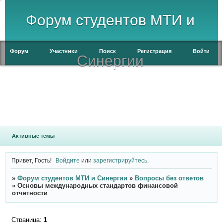
Форум студентов МТИ и
Форум
Участники
Поиск
Регистрация
Войти
Синергии
Активные темы
Привет, Гость!
Войдите
или
зарегистрируйтесь
.
»
Форум студентов МТИ и Синергии
»
Вопросы без ответов
»
Основы международных стандартов финансовой
отчетности
Страница:
1