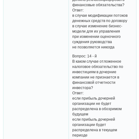
финансовые обязательства?
Ответ:
в случае модификации потоков
денежных средств по договору
в случае изменение бизнес-
модели для их управления
при изменении оценочного
суждения руководства
не позволяется никогда
Вопрос: 14 - й
В каком случае отложенное
налоговое обязательство по
инвестициям в дочерние
компании не признается в
финансовой отчетности
инвестора?
Ответ:
если прибыль дочерней
организации не будет
распределена в обозримом
будущем
если прибыль дочерней
организации будет
распределена в текущем
периоде