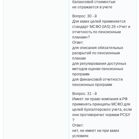
балансовой стоимостью
не отражается в учете
Вопрос: 30 - й
Для каких целей применяется
стандарт МСФО (IAS) 26 «Учет и
отчетность по пенсионным
планам»?
Ответ:
для описания обязательных
раскрытий по пенсионным
планам
для регулирования доступных
методов оценки пенсионных
программ
для финансовой отчетности
пенсионных программ
Вопрос: 31 - й
Имеет ли право компания в РФ
применять принципы МСФО для
целей бухгалтерского учета, если
они противоречат нормам РСБУ
?
Ответ:
нет, не имеет ни при каких
условиях