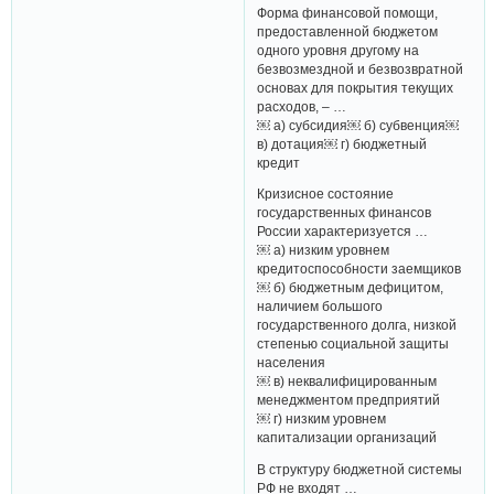
Форма финансовой помощи,
предоставленной бюджетом
одного уровня другому на
безвозмездной и безвозвратной
основах для покрытия текущих
расходов, – …
￼ а) субсидия￼ б) субвенция￼
в) дотация￼ г) бюджетный
кредит
Кризисное состояние
государственных финансов
России характеризуется …
￼ а) низким уровнем
кредитоспособности заемщиков
￼ б) бюджетным дефицитом,
наличием большого
государственного долга, низкой
степенью социальной защиты
населения
￼ в) неквалифицированным
менеджментом предприятий
￼ г) низким уровнем
капитализации организаций
В структуру бюджетной системы
РФ не входят …