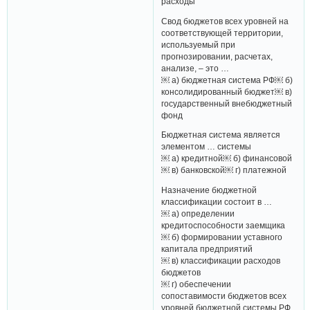
расходы
Свод бюджетов всех уровней на
соответствующей территории,
используемый при
прогнозировании, расчетах,
анализе, – это …
￼ а) бюджетная система РФ￼ б)
консолидированный бюджет￼ в)
государственный внебюджетный
фонд
Бюджетная система является
элементом … системы
￼ а) кредитной￼ б) финансовой
￼ в) банковской￼ г) платежной
Назначение бюджетной
классификации состоит в …
￼ а) определении
кредитоспособности заемщика
￼ б) формировании уставного
капитала предприятий
￼ в) классификации расходов
бюджетов
￼ г) обеспечении
сопоставимости бюджетов всех
уровней бюджетной системы РФ