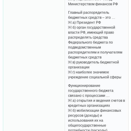
Министерством финансов РФ
Главный распорядитель
бюджетных средств – это …
￼ а) Президент РФ
￼ б) орган государственной
власти РФ, имеющий право
распределять средства
Федерального бюджета по
подведомственным
распорядителям и получателям
бюджетных средств
￼ в) руководитель бюджетной
организации
￼ г) наиболее значимое
учреждение социальной сферы
Функционирование
государственного бюджета
связано с процессами …
￼ а) открытия и ведения счетов в
кредитных организациях
￼ б) мобилизации финансовых
ресурсов (доходы) и
использования их на
общегосударственные
потребности (расходы)