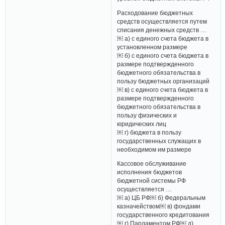
Расходование бюджетных
средств осуществляется путем
списания денежных средств …
￼ а) с единого счета бюджета в
установленном размере
￼ б) с единого счета бюджета в
размере подтвержденного
бюджетного обязательства в
пользу бюджетных организаций
￼ в) с единого счета бюджета в
размере подтвержденного
бюджетного обязательства в
пользу физических и
юридических лиц
￼ г) бюджета в пользу
государственных служащих в
необходимом им размере
Кассовое обслуживание
исполнения бюджетов
бюджетной системы РФ
осуществляется …
￼ а) ЦБ РФ￼ б) Федеральным
казначейством￼ в) фондами
государственного кредитования
￼ г) Парламентом РФ￼ д)