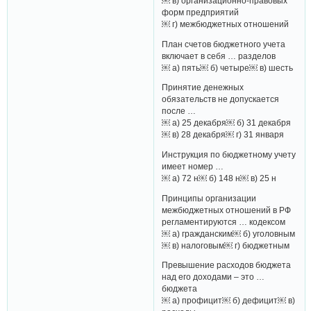
￼ в) организационно-правовых
форм предприятий
￼ г) межбюджетных отношений
План счетов бюджетного учета
включает в себя … разделов
￼ а) пять￼ б) четыре￼ в) шесть
Принятие денежных
обязательств не допускается
после …
￼ а) 25 декабря￼ б) 31 декабря
￼ в) 28 декабря￼ г) 31 января
Инструкция по бюджетному учету
имеет номер …
￼ а) 72 н￼ б) 148 н￼ в) 25 н
Принципы организации
межбюджетных отношений в РФ
регламентируются … кодексом
￼ а) гражданским￼ б) уголовным
￼ в) налоговым￼ г) бюджетным
Превышение расходов бюджета
над его доходами – это …
бюджета
￼ а) профицит￼ б) дефицит￼ в)