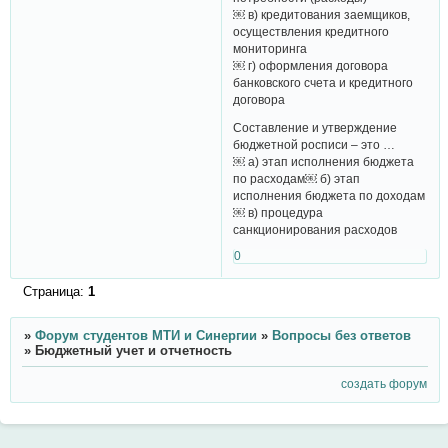
￼ в) кредитования заемщиков,
осуществления кредитного
мониторинга
￼ г) оформления договора
банковского счета и кредитного
договора
Составление и утверждение
бюджетной росписи – это …
￼ а) этап исполнения бюджета
по расходам￼ б) этап
исполнения бюджета по доходам
￼ в) процедура
санкционирования расходов
0
Страница:
1
»
Форум студентов МТИ и Синергии
»
Вопросы без ответов
»
Бюджетный учет и отчетность
создать форум