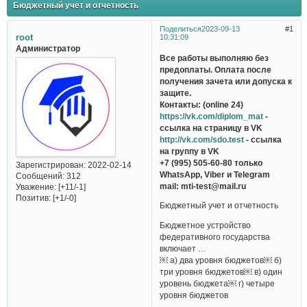
Бюджетный учет и отчетность
Поделиться
2023-09-13
1
root
10:31:09
Администратор
Все работы выполняю без
предоплаты. Оплата после
получения зачета или допуска к
защите.
Контакты: (online 24)
https://vk.com/diplom_mat
-
ссылка на страницу в VK
http://vk.com/sdo.test
- ссылка
на группу в VK
+7 (995) 505-60-80 только
Зарегистрирован
: 2022-02-14
WhatsApp, Viber и Telegram
Сообщений:
312
mail: mti-test@mail.ru
Уважение:
[+11/-1]
Позитив:
[+1/-0]
Бюджетный учет и отчетность
Бюджетное устройство
федеративного государства
включает …
￼ а) два уровня бюджетов￼ б)
три уровня бюджетов￼ в) один
уровень бюджета￼ г) четыре
уровня бюджетов