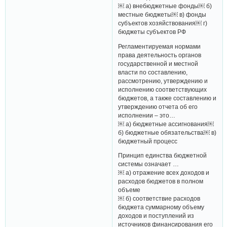
￼ а) внебюджетные фонды￼ б)
местные бюджеты￼ в) фонды
субъектов хозяйствования￼ г)
бюджеты субъектов РФ
Регламентируемая нормами
права деятельность органов
государственной и местной
власти по составлению,
рассмотрению, утверждению и
исполнению соответствующих
бюджетов, а также составлению и
утверждению отчета об его
исполнении – это…
￼ а) бюджетные ассигнования￼
б) бюджетные обязательства￼ в)
бюджетный процесс
Принцип единства бюджетной
системы означает …
￼ а) отражение всех доходов и
расходов бюджетов в полном
объеме
￼ б) соответствие расходов
бюджета суммарному объему
доходов и поступлений из
источников финансирования его