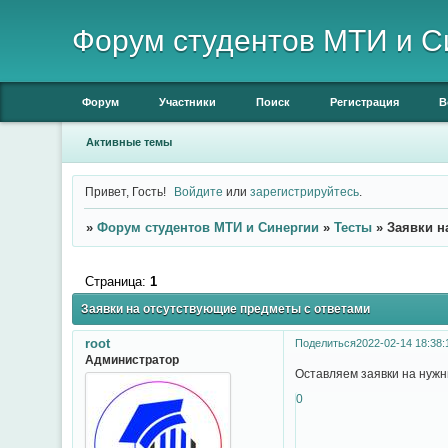
Форум студентов МТИ и С
Форум
Участники
Поиск
Регистрация
В
Активные темы
Привет, Гость!
Войдите
или
зарегистрируйтесь
.
»
Форум студентов МТИ и Синергии
»
Тесты
»
Заявки н
Страница:
1
Заявки на отсутствующие предметы с ответами
root
Поделиться
2022-02-14 18:38:
Администратор
Оставляем заявки на нужн
0