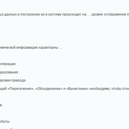
х данных и построение их в систему происходит на … уровне отображения 
ономической информации характерны …
 операции
бразования
фровая природа
аций «Пересечение», «Объединение» и «Вычитание» необходимо, чтобы от
в
ибуты