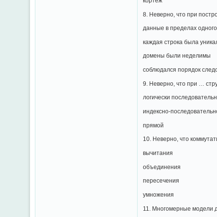
кортеж
8. Неверно, что при пост
данные в пределах одног
каждая строка была уника
домены были неделимы
соблюдался порядок след
9. Неверно, что при … ст
логически последователь
индексно-последовательн
прямой
10. Неверно, что коммута
вычитания
объединения
пересечения
умножения
11. Многомерные модели 