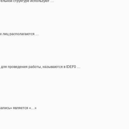
тельной структуре используют …
ых лиц располагаются …
 для проведения работы, называются в IDEF0 …
запись» является «…»