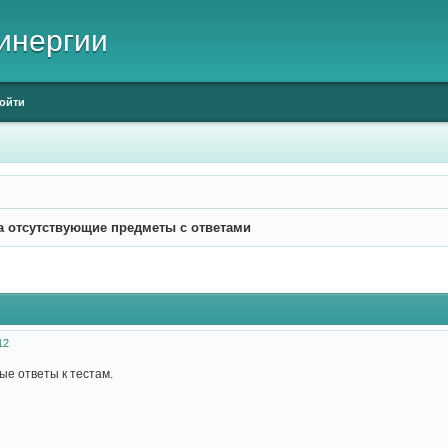
инергии
ойти
а отсутствующие предметы с ответами
12
ые ответы к тестам.