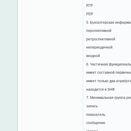
RTF
PDF
5. Бухгалтерская информ
перспективной
ретроспективной
непериодичной
входной
6. Частичная функциональ
имеет составной первичн
имеет только два атрибут
находится в 3НФ
7. Минимальная группа ре
запись
показатель
сообщение