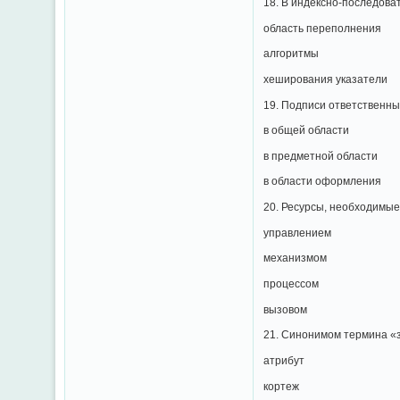
18. В индексно-последова
область переполнения
алгоритмы
хеширования указатели
19. Подписи ответственн
в общей области
в предметной области
в области оформления
20. Ресурсы, необходимые
управлением
механизмом
процессом
вызовом
21. Синонимом термина «
атрибут
кортеж