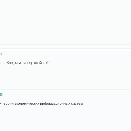
27
лгебре, там пипец какой-то!!!
43
у Теория экономических информационных систем