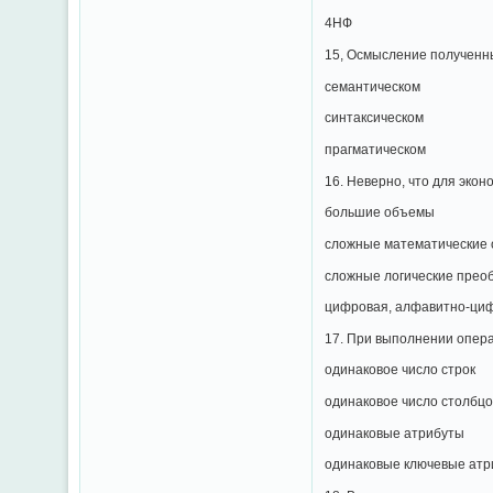
4НФ
15, Осмысление полученны
семантическом
синтаксическом
прагматическом
16. Неверно, что для эк
большие объемы
сложные математические
сложные логические прео
цифровая, алфавитно-ци
17. При выполнении опер
одинаковое число строк
одинаковое число столбцо
одинаковые атрибуты
одинаковые ключевые атр