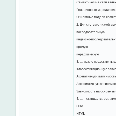
Семантические сети явля
Реляционные модели явл
Объектные модели являю
2. Для систем с низкой а
последовательную
индексно-последовательн
прямую
иерархическую
3. … можно представить к
Классификационную зави
Агрегативную зависимост
Ассоциативную зависимос
Зависимость на основе в
4. … – стандарты, регла
ODA
HTML