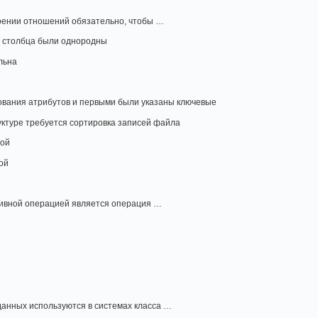
роении отношений обязательно, чтобы …
о столбца были однородны
льна
ования атрибутов и первыми были указаны ключевые
руктуре требуется сортировка записей файла
ной
ой
тивной операцией является операция …
данных используются в системах класса …