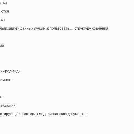
ются
яются
тся
ктуализацией данных лучше использовать … структуру хранения
ую
ак «род-вид»
симость
ь
ть
ычислений
ментирующие подходы к моделированию документов