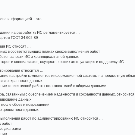
мена информацией – это …
адания на разработку ИС регламентируется …
артом ГОСТ 34.602-89
ния ИС относят …
ных в соответствующих планах сроков выполнения работ
безопасности ИС и хранящихся в ней данных
торов и специалистов, осуществляющих эксплуатацию и поддержку ИС
трирования относится …
ание настройки компонентов информационной системы на предметную обла
и и сохранности данных
ение коллективной работы пользователей с общими данными
ра, связанным с обеспечением надежности и сохранности данных, относитс
вирование данных
 после сбоев и повреждений
е целостности данных
выполнения работ по администрированию ИС относится …
х работ
ью диаграмм
ание