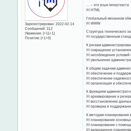
… – это язык гипертекста
￼ HTML
Глобальный механизм об
￼ WWW
Зарегистрирован
: 2022-02-14
Сообщений:
312
Структура технического з
Уважение:
[+11/-1]
￼ государственным станд
Позитив:
[+1/-0]
К рискам администрирова
￼ сокращение установлен
￼ несоблюдение условий 
￼ увольнение администра
К общим задачам админис
￼ обеспечение и поддерж
￼ обеспечение надежност
￼ организация и обеспеч
К функциям администрато
￼ архивирование и резер
￼ восстановление данных
￼ проверка и поддержани
К методам планирования 
￼ планирование основны
￼ планирование с помощ
￼ календарное планиров