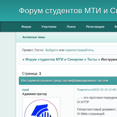
Форум студентов МТИ и С
Форум
Участники
Поиск
Регистрация
В
Активные темы
Привет, Гость!
Войдите
или
зарегистрируйтесь
.
»
Форум студентов МТИ и Синергии
»
Тесты
»
Инструме
Страница:
1
Инструментальные средства информационных систем
root
Поделиться
2022-02-15 12:48:
Администратор
… – это протокол передач
￼ HTTP
Гипертекстовый документ
￼ Web-страницей