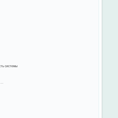
сть системы
я …